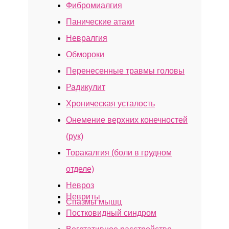
Фибромиалгия
Панические атаки
Невралгия
Обмороки
Клиника осуществляет деятельность
Перенесенные травмы головы
на основании медицинских лицензий
в соответствии с рекомендациями
Радикулит
Минздрава России
Хроническая усталость
Л041-01137-77/00321275 и
Онемение верхних конечностей
Л041-01137-77/01173714
(рук)
Торакалгия (боли в грудном
отделе)
Невроз
Невриты
Спазмы мышц
Постковидный синдром