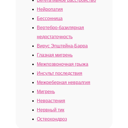
Вегетативное расстройство
Нейропатия
Посмотреть лицензии
Бессонница
Вертебро-базилярная
недостаточность
Вирус Эпштейна-Барра
КАК К НАМ ДОБРАТЬСЯ
Глазная мигрень
Межпозвоночная грыжа
Клиника у м. «Юго-Западная»
Инсульт последствия
Межреберная невралгия
Мигрень
Неврастения
Нервный тик
Остеохондроз