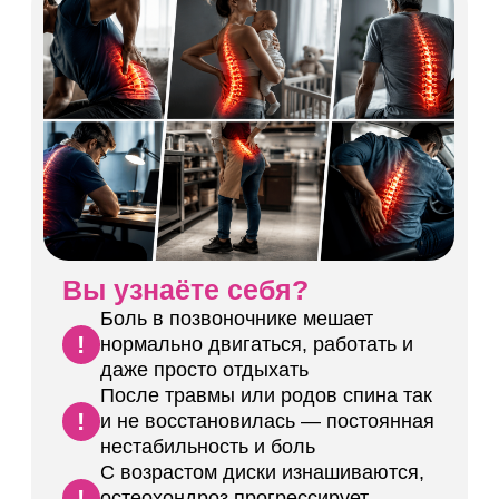
мучительное напряжение в спине
Осанка ухудшается, плечи уходят
!
вперёд, а привычная активность
становится непосильной задачей
А теперь представьте:
Позвоночник не отвлекает в течение
дня — спокойно работаете и живёте
Долго сидите или активно
двигаетесь и позвоночник не ноет
Движение без ограничений и боли
в позвоночнике каждый день
Записаться со скидкой 50%