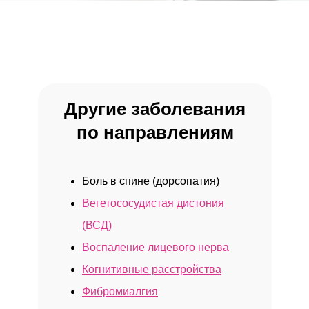
Другие заболевания
Клиника осуществляет деятельность
по направлениям
на основании медицинских лицензий
в соответствии с рекомендациями
Минздрава России
Л041-01137-77/00321275 и
Боль в спине (дорсопатия)
Л041-01137-77/01173714
Вегетососудистая дистония
(ВСД)
Воспаление лицевого нерва
Когнитивные расстройства
Фибромиалгия