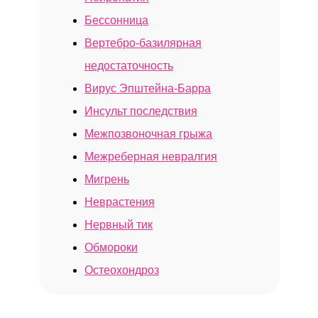
Бессонница
Вертебро-базилярная
Клиника у м. «Бауманская»
недостаточность
Вирус Эпштейна-Барра
Инсульт последствия
Межпозвоночная грыжа
Межреберная невралгия
Мигрень
Неврастения
Нервный тик
Обмороки
Остеохондроз