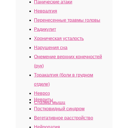
Панические атаки
Невралгия
Перенесенные травмы головы
Посмотреть лицензии
Радикулит
Хроническая усталость
Нарушения сна
Онемение верхних конечностей
КАК К НАМ ДОБРАТЬСЯ
(рук)
Торакалгия (боли в грудном
Клиника у м. «Юго-Западная»
отделе)
Невроз
Невриты
Спазмы мышц
Постковидный синдром
Вегетативное расстройство
Нейропатия