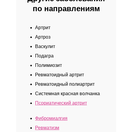
по направлениям
КАК К НАМ ДОБРАТЬСЯ
Артрит
Артроз
Клиника у м. «Юго-Западная»
Васкулит
Подагра
Полимиозит
Ревматоидный артрит
Ревматоидный полиартрит
Системная красная волчанка
Псориатический артрит
Клиника у м. «Бауманская»
Фибромиалгия
Ревматизм