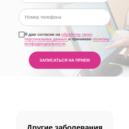
Клиника осуществляет деятельность
на основании медицинских лицензий
в соответствии с рекомендациями
Минздрава России
Я даю согласие на
обработку своих
Л041-01137-77/00321275 и
персональных данных
и принимаю
политику
Л041-01137-77/01173714
конфиденциальности
.
ЗАПИСАТЬСЯ НА ПРИЕМ
Посмотреть лицензии
Другие заболевания