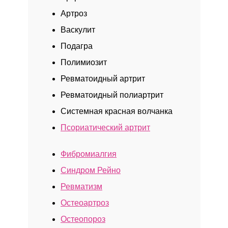
Артроз
Васкулит
Подагра
Полимиозит
Ревматоидный артрит
Ревматоидный полиартрит
Системная красная волчанка
Псориатический артрит
Фибромиалгия
Синдром Рейно
Ревматизм
Остеоартроз
Остеопороз