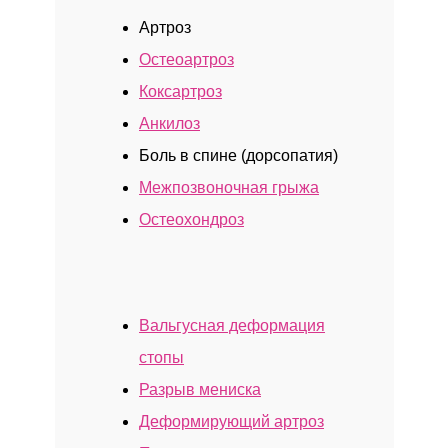
Артроз
Остеоартроз
Коксартроз
Анкилоз
Боль в спине (дорсопатия)
Межпозвоночная грыжа
Остеохондроз
Вальгусная деформация
стопы
Разрыв мениска
Деформирующий артроз