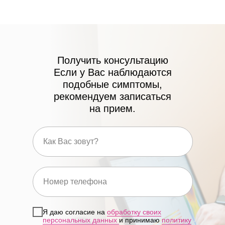
Клиника осуществляет деятельность
на основании медицинских лицензий
в соответствии с рекомендациями
Получить консультацию
Минздрава России
Если у Вас наблюдаются
Л041-01137-77/00321275 и
подобные симптомы,
Л041-01137-77/01173714
рекомендуем записаться
на прием.
Я даю согласие на
обработку своих
Посмотреть лицензии
персональных данных
и принимаю
политику