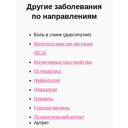
Другие заболевания
Клиника у м. «Юго-Западная»
по направлениям
Боль в спине (дорсопатия)
Вегетососудистая дистония
(ВСД)
Когнитивные расстройства
Остеоартроз
Нейропатия
Клиника у м. «Бауманская»
Невралгия
Невриты
Глазная мигрень
Псориатический артрит
Артрит