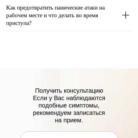
Как предотвратить панические атаки на
рабочем месте и что делать во время
приступа?
ЛИЦЕНЗИИ
Получить консультацию
Если у Вас наблюдаются
подобные симптомы,
рекомендуем записаться
Клиника осуществляет деятельность
на прием.
на основании медицинских лицензий
в соответствии с рекомендациями
Минздрава России