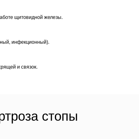
работе щитовидной железы.
дный, инфекционный).
рящей и связок.
ртроза стопы