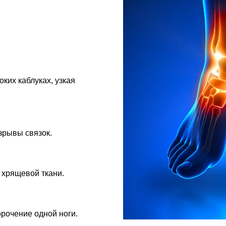
ких каблуках, узкая
зрывы связок.
хрящевой ткани.
орочение одной ноги.