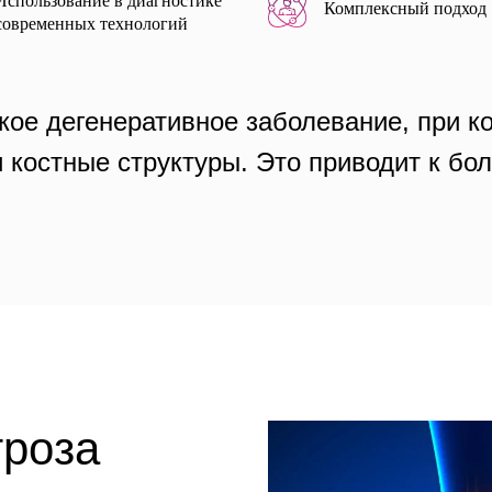
Использование в диагностике
Комплексный подход
современных технологий
кое дегенеративное заболевание, при 
 и костные структуры. Это приводит к б
троза