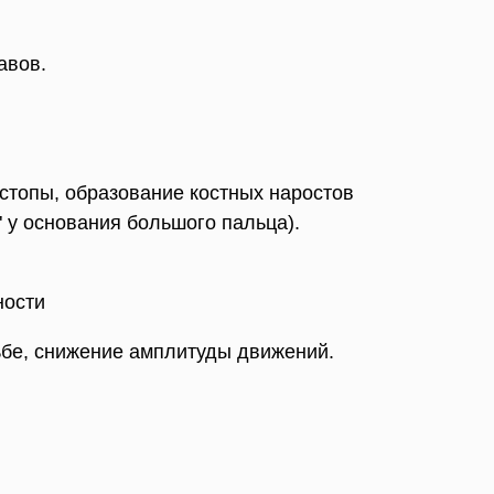
авов.
топы, образование костных наростов
 у основания большого пальца).
ности
ьбе, снижение амплитуды движений.