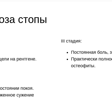
оза стопы
III стадия:
Постоянная боль, 
ели на рентгене.
Практически полно
остеофиты.
остоянии покоя.
аженное сужение