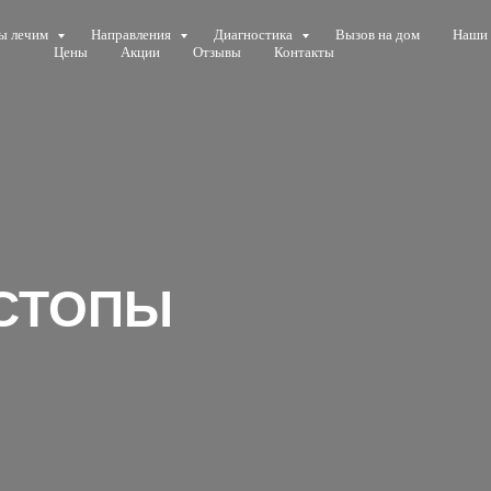
ы лечим
Направления
Диагностика
Вызов на дом
Наши 
Цены
Акции
Отзывы
Контакты
 СТОПЫ