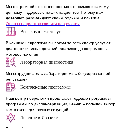
Мы с огромной ответственностью относимся к самому
Клиника у м. «Юго-Западная»
ценному – здоровью наших пациентов. Потому нам
доверяют, рекомендуют своим родным и близким
Отзывы пациентов клиники неврологии
Весь комплекс услуг
В клинике неврологии вы получите весь спектр услуг от
диагностики, исследований, анализов до современных
методов лечения
Лабораторная диагностика
Мы сотрудничаем с лабораториями с безукоризненной
репутацией
Клиника у м. «Бауманская»
Комплексные программы
Наш центр неврологии предлагает годовые программы,
программы по диспансеризации, чек-ап – большой выбор
комплексов для разных ситуаций
Лечение в Израиле