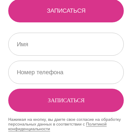
О КЛИНИКЕ
В наших клиниках у м. Бауманская
и м. Юго-западная ведут прием доктора
и кандидаты медицинских наук, врачи
высшей категории, имеющие большой
опыт. У нас собрана команда экспертов
по лечению опорно-двигательного
аппарата. Комплексное лечение
в клинике проводят
высококвалифицированные специалисты
(травматологи-ортопеды, неврологи,
ревматологи, кардиологи, остеопаты).
Мы убеждены, что точный диагноз
является залогом успешного лечения.
Поэтому наша диагностическая
программа тщательно разработана
и включает в себя все необходимые
инструментальные методы
и лабораторные анализы, которые
позволяют выявить самые ранние