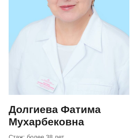
Долгиева Фатима
Мухарбековна
Стаж: более 38 лет
Невролог, Вертебролог, Вегетолог,
Кинезиолог, Озонотерапевт,
Реабилитолог