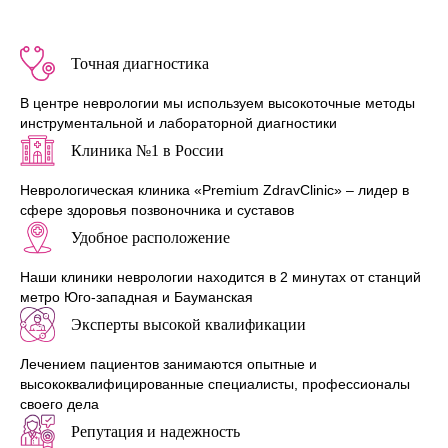
Л041-01137-77/00321275 и
Л041-01137-77/01173714
Точная диагностика
В центре неврологии мы используем высокоточные методы
инструментальной и лабораторной диагностики
Клиника №1 в России
Неврологическая клиника «Premium ZdravClinic» – лидер в
сфере здоровья позвоночника и суставов
Удобное расположение
Наши клиники неврологии находится в 2 минутах от станций
Посмотреть лицензии
метро Юго-западная и Бауманская
Эксперты высокой квалификации
Лечением пациентов занимаются опытные и
высококвалифицированные специалисты, профессионалы
своего дела
Репутация и надежность
КАК К НАМ ДОБРАТЬСЯ